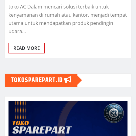
toko AC Dalam mencari solusi terbaik untuk
kenyamanan di rumah atau kantor, menjadi tempat
utama untuk mendapatkan produk pendingin
udara…
READ MORE
TOKOSPAREPART.ID