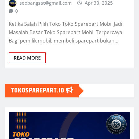
seobangsat@gmail.com
Apr 30, 2025
0
Ketika Salah Pilih Toko Toko Sparepart Mobil Jadi
Masalah Besar Toko Sparepart Mobil Terpercaya
Bagi pemilik mobil, membeli sparepart bukan…
READ MORE
TOKOSPAREPART.ID