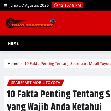
Skip
Jumat, 7 Agustus 2026
12:15:19 PM
to
content
HOME
Home
10 Fakta Penting Tentang Sparepart Mobil Toyot
SPAREPART MOBIL TOYOTA
10 Fakta Penting Tentang 
yang Wajib Anda Ketahui